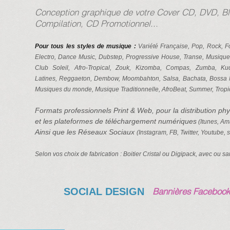
Conception graphique de votre Cover CD, DVD, Blu
Compilation, CD Promotionnel...
Pour tous les styles de musique :
Variété Française, Pop, Rock, F
Electro, Dance Music, Dubstep, Progressive House, Transe, Musiqu
Club Soleil,
Afro-Tropical, Zouk, Kizomba, Compas, Zumba, Ku
Latines, Reggaeton, Dembow, Moombahton, Salsa, Bachata, Bossa No
Musiques du monde, Musique Traditionnelle, AfroBeat, Summer, Tropic
Formats professionnels Print & Web, pour la distribution physi
et les plateformes de téléchargement numériques
(Itunes, Ama
Ainsi que les Réseaux Sociaux
(Instagram, FB, Twitter, Youtube, s
Selon vos choix de fabrication : Boitier Cristal ou Digipack, avec ou 
SOCIAL DESIGN
Bannières Facebook,