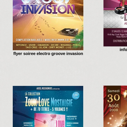
inf
flyer soiree electro groove invasion