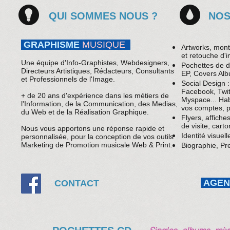
QUI SOMMES NOUS ?
NOS
GRAPHISME
MUSIQUE
Artworks, mont
et retouche d'im
Une équipe d'Info-Graphistes, Webdesigners,
Pochettes de d
Directeurs Artistiques, Rédacteurs, Consultants
EP, Covers Alb
et Professionnels de l'Image.
Social Design 
Facebook, Twit
+ de 20 ans d'expérience dans les métiers de
Myspace... Hab
l'Information, de la Communication, des Medias,
vos comptes, p
du Web et de la Réalisation Graphique.
Flyers, affiche
de visite, carton
Nous vous apportons une réponse rapide et
Identité visuell
personnalisée, pour la conception de vos outils
Marketing de Promotion musicale Web & Print.
Biographie, Pr
AGENC
CONTACT