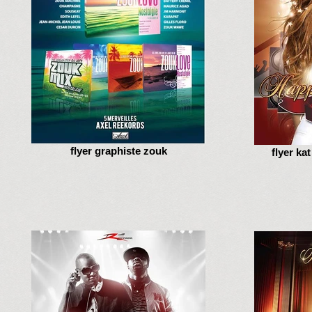
flyer graphiste zouk
flyer ka