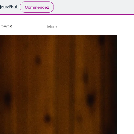
jourd'hui.
Commencez
IDEOS
More