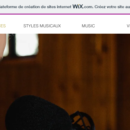
lateforme de création de sites internet
.com
. Créez votre site au
CES
STYLES MUSICAUX
MUSIC
V