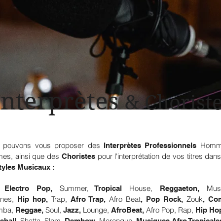
Interprètes
& Chorist
 pouvons vous proposer des
Homm
Interprètes Professionnels
es, ainsi que des
pour l'interprétation de vos titres dan
Choristes
tyles Musicaux :
Summer,
House,
Mus
Electro Pop,
Tropical
Reggaeton,
nes,
Trap,
Afro Beat
Zouk
Hip hop,
Afro Trap,
, Pop Rock,
, Co
mba,
Soul,
Lounge,
Afro Pop, Rap,
Reggae,
Jazz,
AfroBeat,
Hip Ho
Shatta, Slam,
Merengue,
ehall,
Dembow,
Musiques Afro Tropical