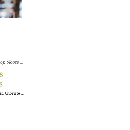
, Slooze ...
s
s
, Choriste ...