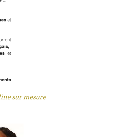
et
nues
urront
çais,
et
ines
ments
line sur mesure