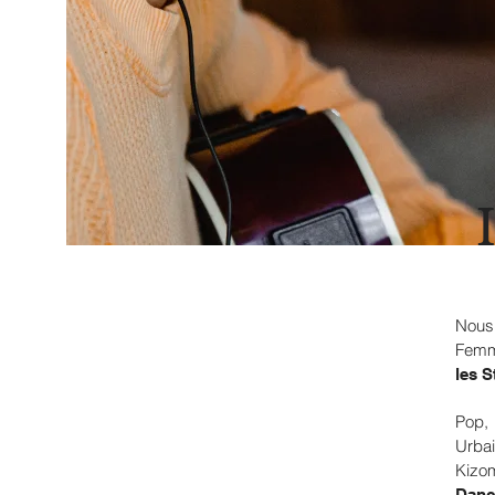
Nous
Femm
les S
Pop,
Urbai
Kizo
Danc