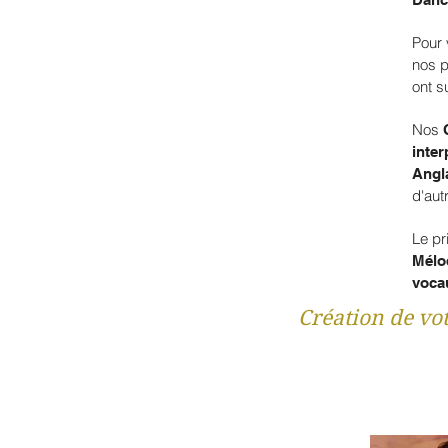
Pour
nos p
ont s
Nos
inte
Angl
d'aut
Le pr
Mélo
voca
Création de vo