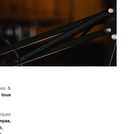
es
es &
s
tous
iques
mpas,
p,
...
es