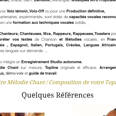
 vos
ou pour une
Voix témoin, Voix-Off
Production définitive,
artenaires, expérimentés, sont dotés de
capacités vocales recon
uivi une
solide
formation aux techniques vocales
.
po
Chanteurs, Chanteuses, Mcs, Rappeurs, Rappeuses, Toasters
de Chanson
vocales, en
rpréter vos textes
et Mélodies
Fran
ais , Espagnol, Italien, Portugais, Créoles, Langues Africa
res langues sur demande ....
ix intègre un
Enregistrement Studio autonome.
sur mesure,
originale et efficace,
die Chant
Topline
Arrange
et
.
ux,
démo-voix
guide de travail
tre Mélodie Chant / Composition de votre Top
Quelques Références